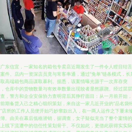
在广东信宜，一家知名的箱包专卖店近期发生了一件令人瞠目结
的案件。店内一资深店员竟与常客串通，通过“免单”链条模式，长
盗取高端箱包商品谋取暴利。据悉，该案情曝光源于一次库存突
检，仓库中的货物数量与有效单数量出现较者显然蹊跷。经过层
追查，警方和企业安保协力查明背后其狰狞面目：从一月前开始
经前期备货入己之精心组织策划，来自这一家几近开业的“品名袋
理”店所的工作人员便开始巧妙窜款出入，在一两人运作之下屡未
账簿。由关在幕后低格潜销，据调查，女子疑似充当了整个案情
线上线下流遭中的信任性策划骨干。不仅如此，更借此获得实实