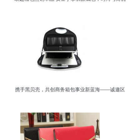
并存
携手黑贝壳，共创商务箱包事业新蓝海——诚邀区
域总代理加盟