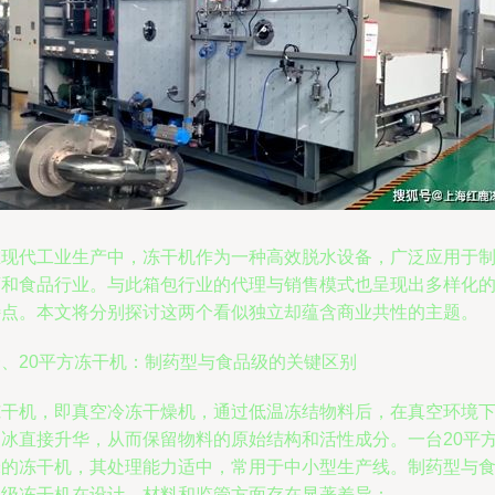
在现代工业生产中，冻干机作为一种高效脱水设备，广泛应用于
药和食品行业。与此箱包行业的代理与销售模式也呈现出多样化
特点。本文将分别探讨这两个看似独立却蕴含商业共性的主题。
一、20平方冻干机：制药型与食品级的关键区别
冻干机，即真空冷冻干燥机，通过低温冻结物料后，在真空环境
使冰直接升华，从而保留物料的原始结构和活性成分。一台20平
米的冻干机，其处理能力适中，常用于中小型生产线。制药型与
品级冻干机在设计、材料和监管方面存在显著差异：