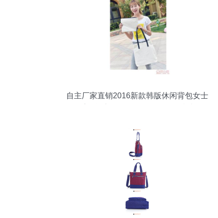
自主厂家直销2016新款韩版休闲背包女士
手提单肩包两用套包批发代理指南